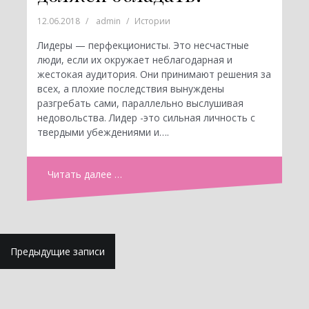
12.06.2018
admin
Истории
Лидеры — перфекционисты. Это несчастные
люди, если их окружает неблагодарная и
жестокая аудитория. Они принимают решения за
всех, а плохие последствия вынуждены
разгребать сами, параллельно выслушивая
недовольства. Лидер -это сильная личность с
твердыми убеждениями и….
Читать далее …
Н
Предыдущие записи
а
в