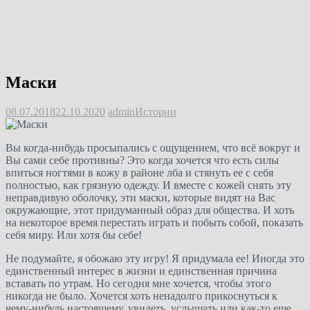
Маски
08.07.2018
22.10.2020
admin
Истории
Вы когда-нибудь просыпались с ощущением, что всё вокруг и
Вы сами себе противны? Это когда хочется что есть силы
впиться ногтями в кожу в районе лба и стянуть ее с себя
полностью, как грязную одежду. И вместе с кожей снять эту
неправдивую оболочку, эти маски, которые видят на Вас
окружающие, этот придуманный образ для общества. И хоть
на некоторое время перестать играть и побыть собой, показать
себя миру. Или хотя бы себе!
Не подумайте, я обожаю эту игру! Я придумала ее! Иногда это
единственный интерес в жизни и единственная причина
вставать по утрам. Но сегодня мне хочется, чтобы этого
никогда не было. Хочется хоть ненадолго прикоснуться к
чему-нибудь настоящему, увидеть, услышать или как-то еще