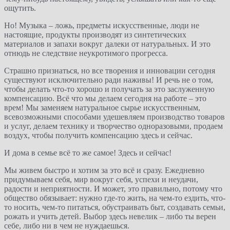
ощутить.
Но! Музыка – ложь, предметы искусственные, люди не
настоящие, продукты производят из синтетических
материалов и запахи вокруг далеки от натуральных. И это
отнюдь не следствие неукротимого прогресса.
Страшно признаться, но все творения и инновации сегодня
существуют исключительно ради наживы! И речь не о том,
чтобы делать что-то хорошо и получать за это заслуженную
компенсацию. Всё что мы делаем сегодня на работе – это
врем! Мы заменяем натуральное сырье искусственным,
всевозможными способами удешевляем производство товаров
и услуг, делаем технику и творчество одноразовыми, продаем
воздух, чтобы получить компенсацию здесь и сейчас.
И дома в семье всё то же самое! Здесь и сейчас!
Мы живем быстро и хотим за это всё и сразу. Ежедневно
придумываем себя, мир вокруг себя, успехи и неудачи,
радости и неприятности. И может, это правильно, потому что
общество обязывает: нужно где-то жить, на чем-то ездить, что-
то носить, чем-то питаться, обустраивать быт, создавать семьи,
рожать и учить детей. Выбор здесь невелик – либо ты верен
себе, либо ни в чем не нуждаешься.