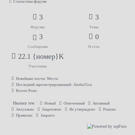
Статистика форума
3
3
Форумы
Темы
3
0
Сообщения
В сети
22.1 {номер}K
Участники
Новейшие посты:
Места
Последний зарегистрированный:
Arisha51oa
Recent Posts
Иконки тем :
Новый
Отвеченный
Активный
Актуально
Закреплено
Не утверждено
Решено
Приватно
Закрыто