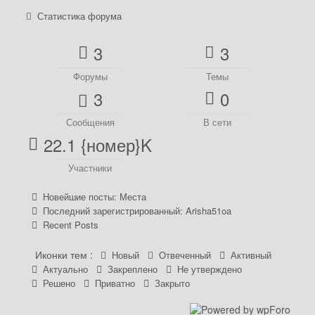
Статистика форума
3
3
Форумы
Темы
3
0
Сообщения
В сети
22.1 {номер}K
Участники
Новейшие посты:
Места
Последний зарегистрированный:
Arisha51oa
Recent Posts
Иконки тем :
Новый
Отвеченный
Активный
Актуально
Закреплено
Не утверждено
Решено
Приватно
Закрыто