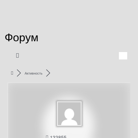
Форум
Активность
133855