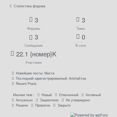
Статистика форума
3
3
Форумы
Темы
3
0
Сообщения
В сети
22.1 {номер}K
Участники
Новейшие посты:
Места
Последний зарегистрированный:
Arisha51oa
Recent Posts
Иконки тем :
Новый
Отвеченный
Активный
Актуально
Закреплено
Не утверждено
Решено
Приватно
Закрыто