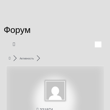
Форум
Активность
321974