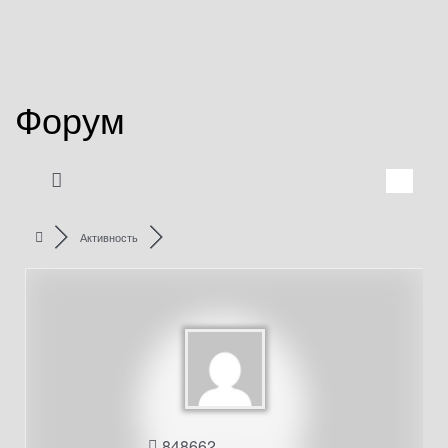
Форум
Активность
848662