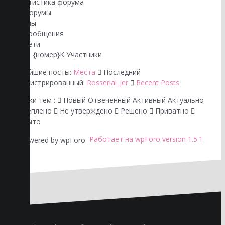
Статистика форума
3
Форумы
3
Темы
3
Сообщения
0
В сети
22.1 {номер}K
Участники
Новейшие посты:
Места
Последний
зарегистрированный:
Rosserial_jer
Recent Posts
Иконки тем :
Новый
Отвеченный
Активный
Актуально
Закреплено
Не утверждено
Решено
Приватно
Закрыто
Работает на wpForo version 1.5.1