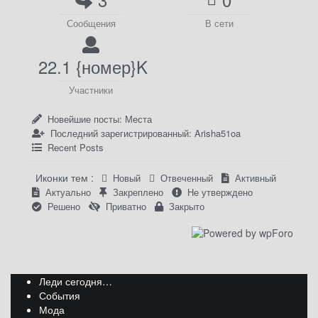
Сообщения
В сети
22.1 {номер}K
Участники
Новейшие посты:
Места
Последний зарегистрированный:
Arisha51oa
Recent Posts
Иконки тем :
Новый
Отвеченный
Активный
Актуально
Закреплено
Не утверждено
Решено
Приватно
Закрыто
Леди сегодня…
События
Мода